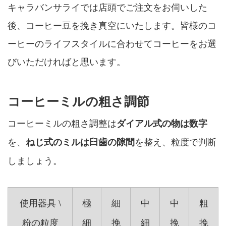
キャラバンサライでは店頭でご注文をお伺いした
後、コーヒー豆を挽き真空にいたします。皆様のコ
ーヒーのライフスタイルに合わせてコーヒーをお選
びいただければと思います。
コーヒーミルの粗さ調節
コーヒーミルの粗さ調整は
ダイアル式の物は数字
を、
を整え、粒度で判断
ねじ式のミルは臼歯の隙間
しましょう。
使用器具 \
極
細
中
中
粗
粉の粒度
細
挽
細
挽
挽