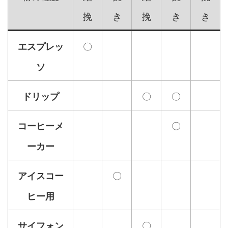
挽
き
挽
き
き
〇
エスプレッ
ソ
〇
〇
ドリップ
〇
コーヒーメ
ーカー
〇
アイスコー
ヒー用
〇
サイフォン