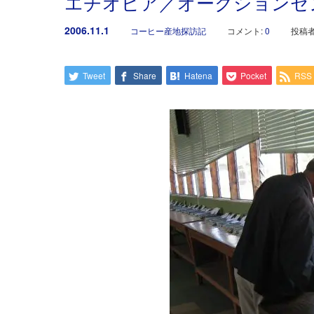
エチオピア／オークションセ
2006.11.1
コーヒー産地探訪記
コメント:
0
投稿者
Tweet
Share
Hatena
Pocket
RSS