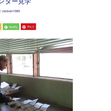
ンター見学
:
caravan1980
feedly
Pin it