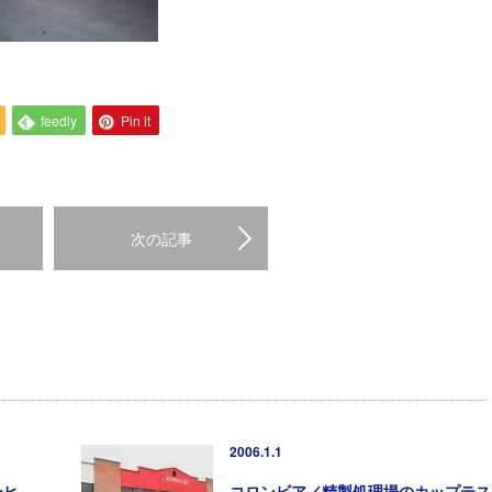
feedly
Pin it
次の記事
2006.1.1
ーヒ
コロンビア／精製処理場のカップテス