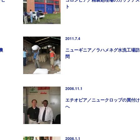
ト
2011.7.4
農
ニューギニア／ラハメネグ水洗工場訪
問
2006.11.1
エチオピア／ニュークロップの買付け
へ
2006.1.1