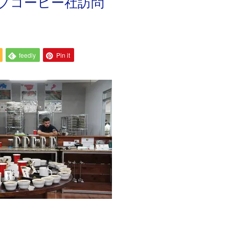
ブコーヒー社訪問
feedly
Pin it