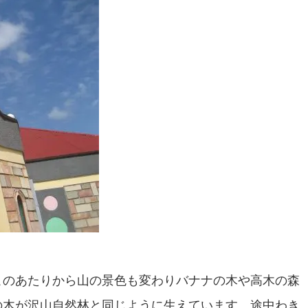
このあたりから山の景色も変わりバナナの木や高木の森
の木が沢山自然林と同じように生えています。途中わき