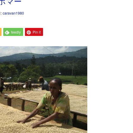
ホマー
:
caravan1980
feedly
Pin it