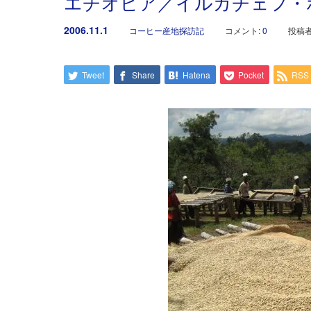
エチオピア／イルガチェフ・
2006.11.1
コーヒー産地探訪記
コメント:
0
投稿者
Tweet
Share
Hatena
Pocket
RSS