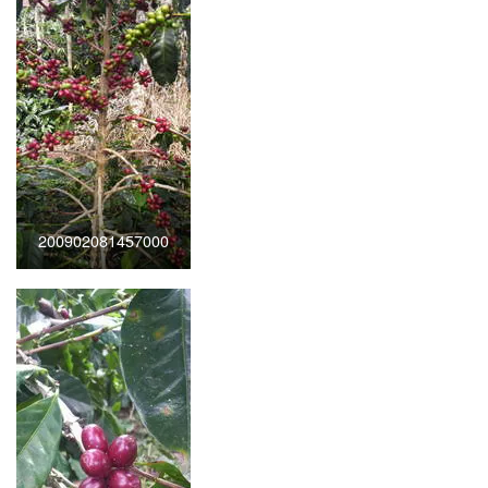
200902081457000