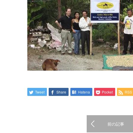
Tweet
Share
Hatena
Pocket
RSS
前の記事