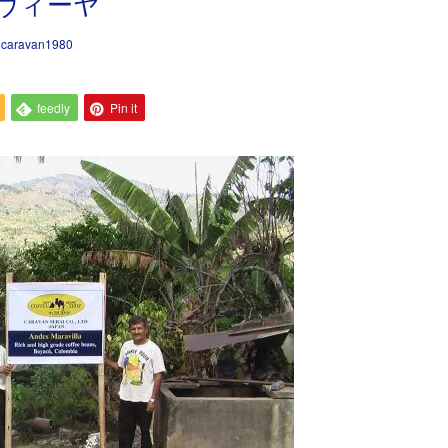
ヴィーヤ
:
caravan1980
feedly
Pin it